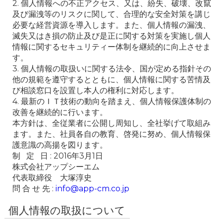
2. 個人情報への不正アクセス、又は、紛失、破壊、改竄
及び漏洩等のリスクに関して、合理的な安全対策を講じ
必要な経営資源を導入します。また、個人情報の漏洩、
滅失又はき損の防止及び是正に関する対策を実施し個人
情報に関するセキュリティー体制を継続的に向上させま
す。

3. 個人情報の取扱いに関する法令、国が定める指針その
他の規範を遵守するとともに、個人情報に関する苦情及
び相談窓口を設置し本人の権利に対応します。

4. 最新のＩＴ技術の動向を踏まえ、個人情報保護体制の
改善を継続的に行います。

本方針は、全従業者に公開し周知し、全社挙げて取組み
ます。また、社員各自の教育、啓発に努め、個人情報保
護意識の高揚を図ります。

制   定   日 : 2016年3月1日

株式会社アップシーエム

代表取締役　大塚淳史

問 合 せ 先 : 
info@app-cm.co.jp
個人情報の取扱について